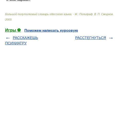
Большой полутолковый словарь одесского языка. - М.: Полиграф
.
В. П. Смирнов
.
2003
.
Игры ⚽
Поможем написать курсовую
РАССКАЖЕШЬ
РАССТЕГНУТЬСЯ
ПСИХИАТРУ